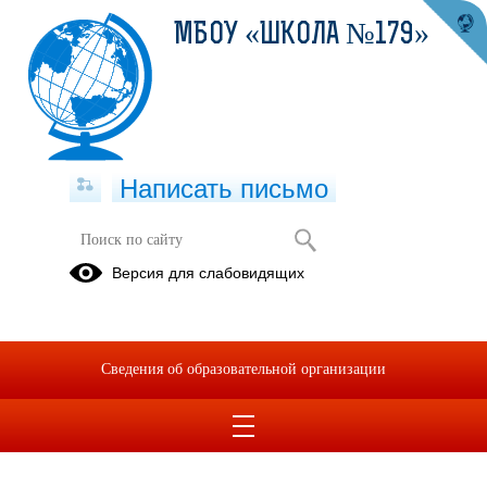
МБОУ «ШКОЛА №179»
Написать письмо
Формы документов, связанных с
Версия для слабовидящих
противодействием коррупции, для
заполнения
25.06.2024
Сведения об образовательной организации