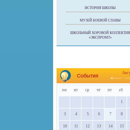
ИСТОРИЯ ШКОЛЫ
МУЗЕЙ БОЕВОЙ СЛАВЫ
ШКОЛЬНЫЙ ХОРОВОЙ КОЛЛЕКТИ
«ЭКСПРОМТ»
Авг
События
пн
вт
ср
чт
пт
сб
1
3
4
5
6
7
8
10
11
12
13
14
15