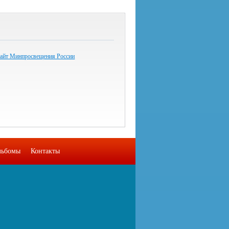
айт Минпросвещения России
льбомы
Контакты