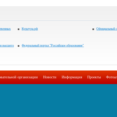
ственных
Культура.рф
Официальный с
 и высшего
Федеральный портал "Российское образование"
овательной организации
Новости
Информация
Проекты
Фотоа