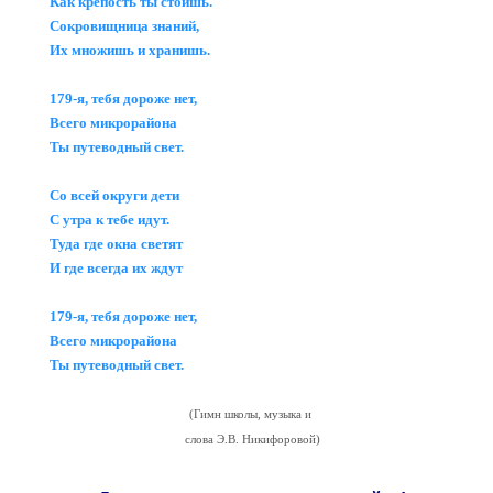
Как крепость ты стоишь.
Сокровищница знаний,
Их множишь и хранишь.
179-я, тебя дороже нет,
Всего микрорайона
Ты путеводный свет.
Со всей округи дети
С утра к тебе идут.
Туда где окна светят
И где всегда их ждут
179-я, тебя дороже нет,
Всего микрорайона
Ты путеводный свет.
(Гимн школы, музыка и
слова Э.В. Никифоровой)